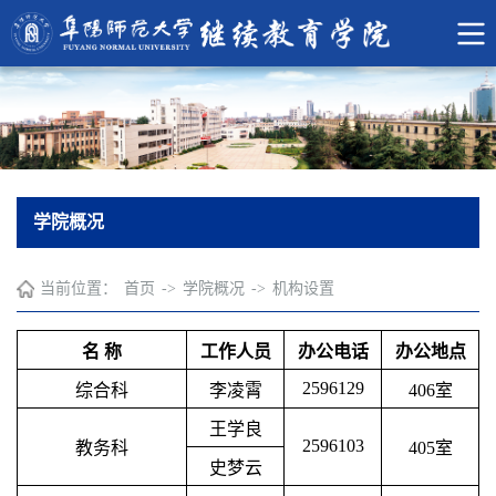
学院概况
当前位置：
首页
->
学院概况
->
机构设置
名
称
工作人员
办公电话
办公地点
2596129
综合科
李凌霄
406室
王学良
2596103
教务科
405室
史梦云