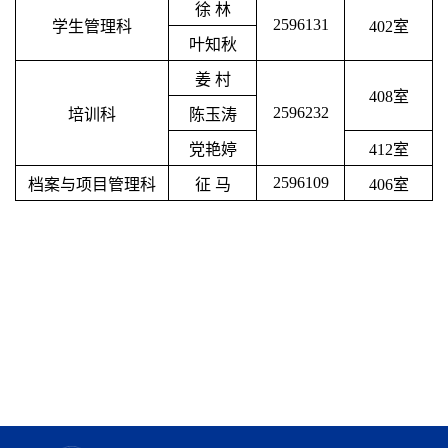
徐 林
2596131
学生管理科
402室
叶知秋
姜 村
408室
2596232
培训科
陈玉涛
党艳婷
412室
2596109
档案与项目管理科
征 马
406室