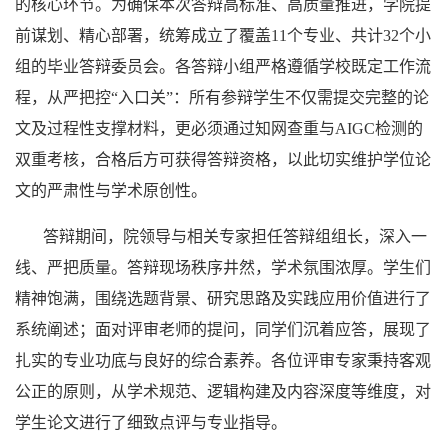
的核心环节。为确保本次答辩高标准、高质量推进，学院提
前谋划、精心部署，统筹成立了覆盖11个专业、共计32个小
组的毕业答辩委员会。各答辩小组严格遵循学校既定工作流
程，从严把控“入口关”：所有参辩学生不仅需提交完整的论
文及过程性支撑材料，更必须通过知网查重与AIGC检测的
双重考核，合格后方可获得答辩资格，以此切实维护学位论
文的严肃性与学术原创性。
答辩期间，院领导与相关专家担任答辩组组长，深入一
线、严把质量。答辩现场秩序井然，学术氛围浓厚。学生们
精神饱满，围绕选题背景、研究思路及实践应用价值进行了
系统阐述；面对评审老师的提问，同学们沉着应答，展现了
扎实的专业功底与良好的综合素养。各位评审专家秉持客观
公正的原则，从学术规范、逻辑构建及内容深度等维度，对
学生论文进行了细致点评与专业指导。