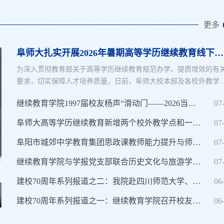
更多
阜师大扎实开展2026年暑期高等学历继续教育线下面授工作
为深入贯彻教育部关于高等学历继续教育规范办学、提质增效的有
要求，切实保障人才培养质量，日前，阜师大校本部及各校外教学
集中开展线下面授教学工作。本次面授覆盖全校高等学历继续教育1
继续教育学院1997届校友杨声“滑动门——2026当代人物画展”在京隆重开幕
07
个专业，近四千名学员重返课堂，开启暑期集中学习。为确保本次
授工作高效有序，继续教育学院提前统筹部署，细化全流程工作方
阜师大高等学历继续教育新增两个校外教学点和一个招生专业
07
案，涵盖教学安排、师资调配、课堂管理、考勤考核及后勤保障等
环节；择优遴选教学经验丰富、专业功底扎...
阜阳市城郊中学教育集团思政课教师能力提升与师德师风培训班顺利开班
07
继续教育学院与学报党支部联合历史文化与旅游学院旅游系教师党支部开展迎“七一”党性教育活动
07
建校70周年系列报道之二：我院赴四川师范大学、成都理工大学开展调研交流
06
阜阳市城郊中学教育集团思政课教师能力提升与师德师风培训班顺利开班
建校70周年系列报道之一：继续教育学院召开校友工作座谈会
06