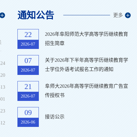
通知公告
更多
22
2026年阜阳师范大学高等学历继续教育
关
招生简章
2026-07
点
1
07
关于2026年下半年高等学历继续教育学
-24
面
士学位外语考试报名工作的通知
2026-07
-20
各
21
阜师大2026年高等学历继续教育广告宣
-13
传授权书
2026-07
-01
-23
09
接访公示
继续教育学院与学报党支部联合历史文化与旅游学院旅游系教师党支部开展迎“七一”党性教育活动
2026-06
-12