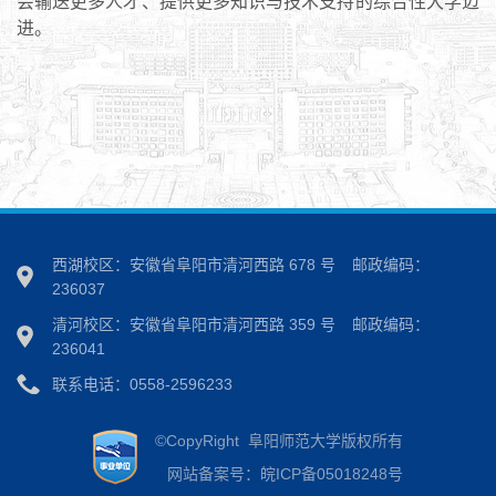
会输送更多人才、提供更多知识与技术支持的综合性大学迈
进。
西湖校区：安徽省阜阳市清河西路 678 号
邮政编码：
236037
清河校区：安徽省阜阳市清河西路 359 号
邮政编码：
236041
联系电话：0558-2596233
©CopyRight 阜阳师范大学版权所有
网站备案号：皖ICP备05018248号