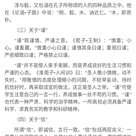
淳与毅，又包涵在孔子所称颂的人的四种品质之中，他
在《论语•子路》中说：“刚、毅、木、讷近仁。”木，即质
朴。
（三）关于“谨”
“谨”取谨慎、严谨之意。《荀子•王制》：“慎重；小
心。谨畜藏。”慎重小心曰谨；谨慎其身曰谨；重视曰谨；
严密细致曰谨；严格禁止曰谨。
“谨”并不是使人束手束脚，而是养成良好的生活习惯和
严谨的心态。《淮南子•人间训》曰：“圣人敬小慎微，动不
失时。”用敬慎的态度处理细小的问题，不轻举妄动，待时
机恰好时，再采取适宜的做法，这正是圣人之举。 “谨”可使
学生注意自己的一言一行，养成做事一丝不苟的习惯。 “谨”
也代表一种严肃、科学的治学精神。一所高校必须具备严谨
科学、求真务实的教学和科研精神。
（四）关于“信”
所谓“信”，即诚信，言行一致。“信”包括两层含义：一