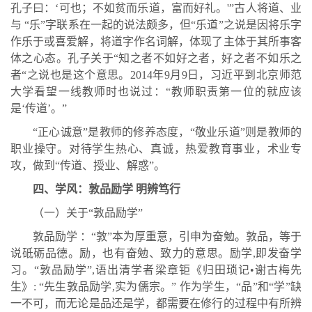
孔子曰：‘可也；不如贫而乐道，富而好礼。'”古人将道、业
与 “乐”字联系在一起的说法颇多，但“乐道”之说是因将乐字
作乐于或喜爱解，将道字作名词解，体现了主体于其所事客
体之心态。孔子关于“知之者不如好之者，好之者不如乐之
者“之说也是这个意思。2014年9月9日，习近平到北京师范
大学看望一线教师时也说过：“教师职责第一位的就应该
是‘传道’。”
“正心诚意”是教师的修养态度，“敬业乐道”则是教师的
职业操守。对待学生热心、真诚，热爱教育事业，术业专
攻，做到“传道、授业、解惑”。
四、学风：敦品励学 明辨笃行
（一）关于“敦品励学”
敦品励学 ：“敦”本为厚重意，引申为奋勉。敦品，等于
说砥砺品德。励，也有奋勉、致力的意思。励学,即发奋学
习。“敦品励学”,语出清学者梁章钜《归田琐记•谢古梅先
生》: “先生敦品励学,实为儒宗。” 作为学生，“品”和“学”缺
一不可，而无论是品还是学，都需要在修行的过程中有所辨