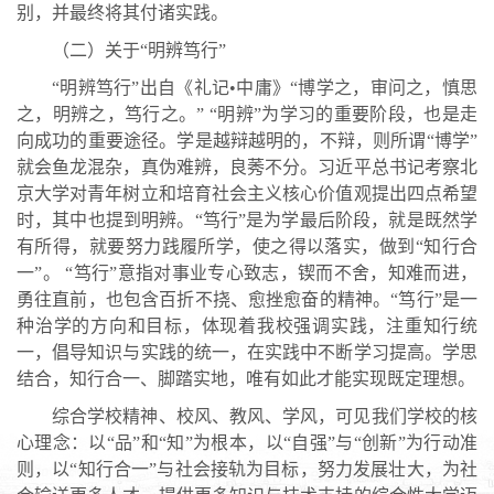
别，并最终将其付诸实践。
（二）关于“明辨笃行”
“明辨笃行”出自《礼记•中庸》“博学之，审问之，慎思
之，明辨之，笃行之。” “明辨”为学习的重要阶段，也是走
向成功的重要途径。学是越辩越明的，不辩，则所谓“博学”
就会鱼龙混杂，真伪难辨，良莠不分。习近平总书记考察北
京大学对青年树立和培育社会主义核心价值观提出四点希望
时，其中也提到明辨。“笃行”是为学最后阶段，就是既然学
有所得，就要努力践履所学，使之得以落实，做到“知行合
一”。 “笃行”意指对事业专心致志，锲而不舍，知难而进，
勇往直前，也包含百折不挠、愈挫愈奋的精神。“笃行”是一
种治学的方向和目标，体现着我校强调实践，注重知行统
一，倡导知识与实践的统一，在实践中不断学习提高。学思
结合，知行合一、脚踏实地，唯有如此才能实现既定理想。
综合学校精神、校风、教风、学风，可见我们学校的核
心理念：以“品”和“知”为根本，以“自强”与“创新”为行动准
则，以“知行合一”与社会接轨为目标，努力发展壮大，为社