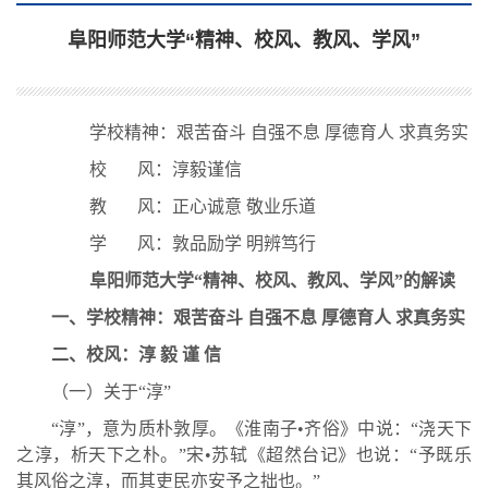
阜阳师范大学“精神、校风、教风、学风”
学校精神：艰苦奋斗 自强不息 厚德育人 求真务实
校 风：淳毅谨信
教 风：正心诚意 敬业乐道
学 风：敦品励学 明辨笃行
阜阳师范大学“精神、校风、教风、学风”的解读
一、学校精神：
艰苦奋斗 自强不息 厚德育人 求真务实
二、校风：淳 毅 谨 信
（一）关于“淳”
“淳”，意为质朴敦厚。《淮南子•齐俗》中说：“浇天下
之淳，析天下之朴。”宋•苏轼《超然台记》也说：“予既乐
其风俗之淳，而其吏民亦安予之拙也。”