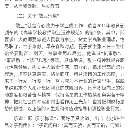
度，从自我做起，热爱教育。
（二）关于“敬业乐道”
“敬业”就是专心致力于学业或工作，选自2011年教育部
颁布的《高等学校教师职业道德规范》的第2条，其中，即
要求广大教师要忠诚人民教育事业，树立崇高职业理想，恪
尽职守，甘于奉献。早在春秋时期，孔子就主张人在一生中
始终要勤奋、刻苦，为事业尽心尽力。他说过“执事敬”、
“事思敬”、“修己以敬”等话。具体地说，敬业精神就是在职
业活动领域，树立主人翁责任感、事业心，追求崇高的职业
理想；培养认真踏实、恪尽职守、精益求精的工作态度；力
求干一行爱一行专一行，努力成为本行业的行家里手；摆脱
单纯追求个人和小集团利益的狭隘眼界，具有积极向上的劳
动态度和艰苦奋斗精神；保持高昂的工作热情和务实苦干精
神，把对社会的奉献和付出看作无上光荣；自觉抵制腐朽思
想的侵蚀，以正确的人生观和价值观指导和调控职业行为。
乐道：即“乐于称道”，喜好圣贤之道。出自《史记•仲
尼弟子列传》：“子贡问曰：‘富而无骄，贫而无谄，何如？'