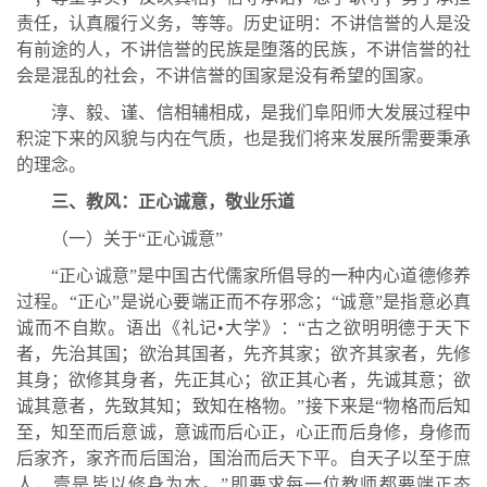
责任，认真履行义务，等等。历史证明：不讲信誉的人是没
有前途的人，不讲信誉的民族是堕落的民族，不讲信誉的社
会是混乱的社会，不讲信誉的国家是没有希望的国家。
淳、毅、谨、信相辅相成，是我们阜阳师大发展过程中
积淀下来的风貌与内在气质，也是我们将来发展所需要秉承
的理念。
三、教风：正心诚意，敬业乐道
（一）关于“正心诚意”
“正心诚意”是中国古代儒家所倡导的一种内心道德修养
过程。“正心”是说心要端正而不存邪念；“诚意”是指意必真
诚而不自欺。语出《礼记•大学》：“古之欲明明德于天下
者，先治其国；欲治其国者，先齐其家；欲齐其家者，先修
其身；欲修其身者，先正其心；欲正其心者，先诚其意；欲
诚其意者，先致其知；致知在格物。”接下来是“物格而后知
至，知至而后意诚，意诚而后心正，心正而后身修，身修而
后家齐，家齐而后国治，国治而后天下平。自天子以至于庶
人，壹是皆以修身为本。”即要求每一位教师都要端正态