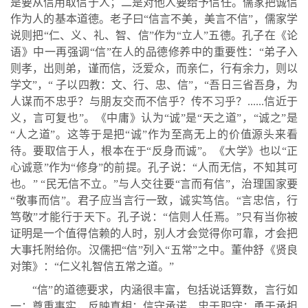
是要从信用取信于人；二是对他人要给予信任。儒家把诚信
作为人的基本道德。老子曰“信言不美，美言不信”，儒家学
说则把“仁、义、礼、智、信”作为“立人”五德。孔子在《论
语》中一再强调“信”在人的品德修养中的重要性：“弟子入
则孝，出则弟，谨而信，泛爱众，而亲仁，行有余力，则以
学文”，“ 子以四教：文、行、忠、信”，“吾日三省吾身，为
人谋而不忠乎？与朋友交而不信乎？传不习乎？......信近于
义，言可复也”。《中庸》认为“诚”是“天之道”，“诚之”是
“人之道”。这等于是把“诚”作为至高无上的价值源头来看
待。要取信于人，根本在于“反身而诚”。《大学》也以“正
心诚意”作为“修身”的前提。孔子说：“人而无信，不知其可
也。” “民无信不立。”与人交往要“言而有信”，治理国家要
“敬事而信”。君子应当言行一致，诚实笃信。“言忠信，行
笃敬”才能行于天下。孔子说：“信则人任焉。”只有当你被
证明是一个值得信赖的人时，别人才会觉得你可靠，才会把
大事托附给你。汉儒把“信”列入“五常”之中。董仲舒《贤良
对策》：“仁义礼智信五常之道。”
“信”的道德要求，内涵很丰富，包括说话算数，言行如
一；尊重事实，反映真相；信守承诺，忠于职守；勇于承担