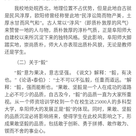
我校地处皖西北，地理位置不占优势，但是此地自古就
是民风淳厚，欧阳修曾经称誉此地“民淳讼简而物产美，土
厚水甘而风气和”。古人常以“淳风”（即质朴敦厚的风气）
来赞誉一地的人与物，质朴敦厚的淳朴气质，正是阜阳师大
自建校以来所沉淀下来的独特风格。受此影响，阜阳师大脚
踏实地，崇尚质朴，师大人亦表现出质朴风貌，无论是教师
还是学生。
（二）关于“毅”
“毅”意为果决，意志坚强。《说文》解释：“毅，有决
也。”《论语•泰伯》：“士不可以不弘毅，任重而道远。”解
释：“毅，强而能断也。”果敢、坚毅是一个人在成功的道路
上必不可少的品质，自古及今，“毅”的品质一直为大家所重
视。从一个师资培训学校到一个在校生达25000人的多科型
大学，阜阳师大的发展正是“毅”的体现。同时，果敢、坚毅
的品质沉淀必将影响将来，使得学生在此校风影响之下，形
成果敢坚毅的品质，包括敢于创新、勇于拼搏、敢作敢为、
锲而不舍的事业心。