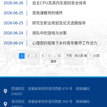
2026-06-26
自主CPU及其内生密码安全体系
2026-06-25
思政课教师的情怀
2026-06-25
研究生职业规划及论文选题指导
2026-06-24
排队中的游戏与对策
2026-06-24
心理契约视角下乡村青年教师工作活力研究
...
上页
1
2
3
4
5
15
下页
共15页
第
/15页
跳转
西湖校区：安徽省阜阳市清河西路 678 号
邮政编码：
236037
清河校区：安徽省阜阳市清河西路 359 号
邮政编码：
236041