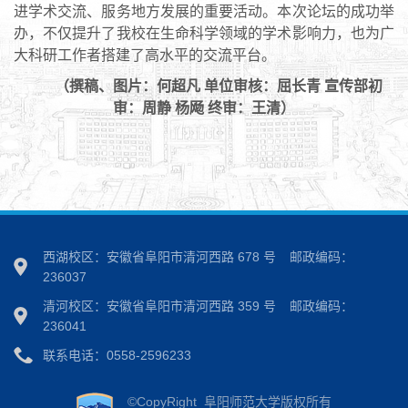
进学术交流、服务地方发展的重要活动。本次论坛的成功举
办，不仅提升了我校在生命科学领域的学术影响力，也为广
大科研工作者搭建了高水平的交流平台。
（撰稿、图片：何超凡 单位审核：屈长青 宣传部初
审：周静 杨飏 终审：王清）
西湖校区：安徽省阜阳市清河西路 678 号
邮政编码：
236037
清河校区：安徽省阜阳市清河西路 359 号
邮政编码：
236041
联系电话：0558-2596233
©CopyRight 阜阳师范大学版权所有