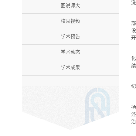
洗
图说师大
校园视频
学术预告
开
学术动态
绩
学术成果
纪
扬
治