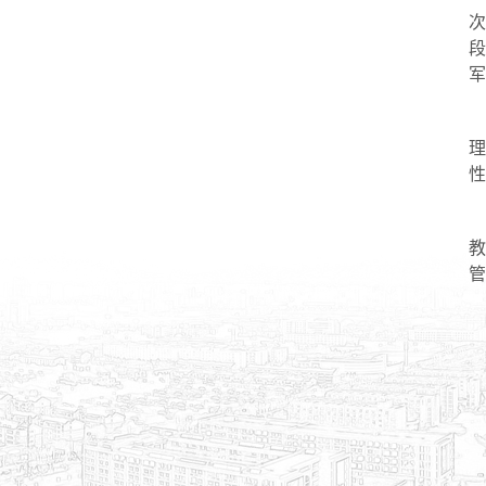
段
军
理
性
管