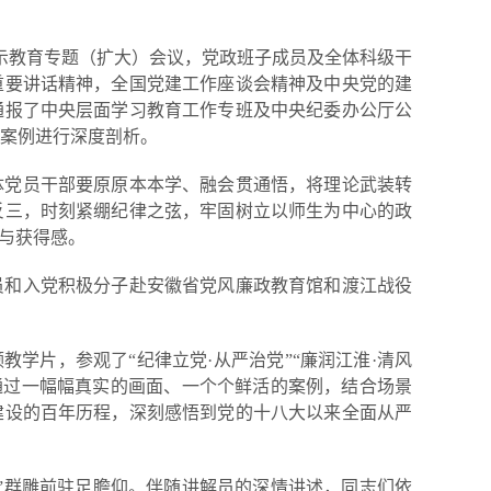
警示教育专题（扩大）会议，党政班子成员及全体科级干
重要讲话精神，全国党建工作座谈会精神及中央党的建
通报了中央层面学习教育工作专班及中央纪委办公厅公
型案例进行深度剖析。
体党员干部要原原本本学、融会贯通悟，将理论武装转
反三，时刻紧绷纪律之弦，牢固树立以师生为中心的政
感与获得感。
员和入党积极分子赴安徽省党风廉政教育馆和渡江战役
教学片，参观了“纪律立党·从严治党”“廉润江淮·清风
厅。通过一幅幅真实的画面、一个个鲜活的案例，结合场景
建设的百年历程，深刻感悟到党的十八大以来全面从严
”群雕前驻足瞻仰。伴随讲解员的深情讲述，同志们依