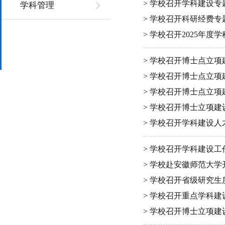
> 学校召开学科建设专
学科管理
> 学校召开科研经费专
> 学校召开2025年
> 学校召开博士点立
> 学校召开博士点立
> 学校召开博士点立
> 学校召开博士立项
> 学校召开学科建设
> 学校召开学科建设工
> 学校赴安徽师范大
> 学校召开省级研究
> 学校召开重点学科建
> 学校召开博士立项