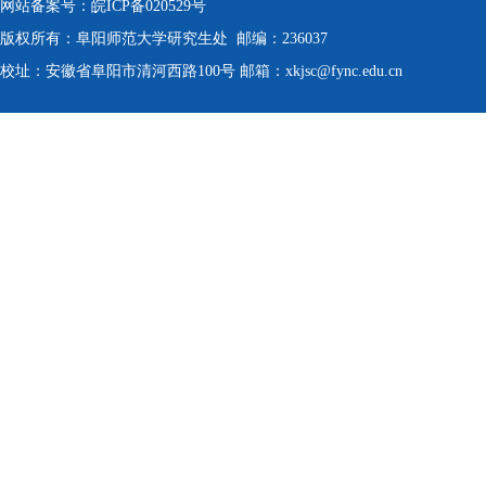
网站备案号：皖ICP备020529号
版权所有：阜阳师范大学研究生处 邮编：236037
校址：安徽省阜阳市清河西路100号 邮箱：xkjsc@fync.edu.cn