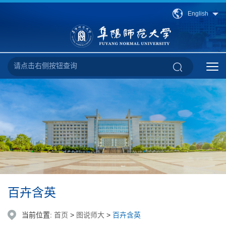
English
百卉含英
当前位置:
首页
>
图说师大
>
百卉含英