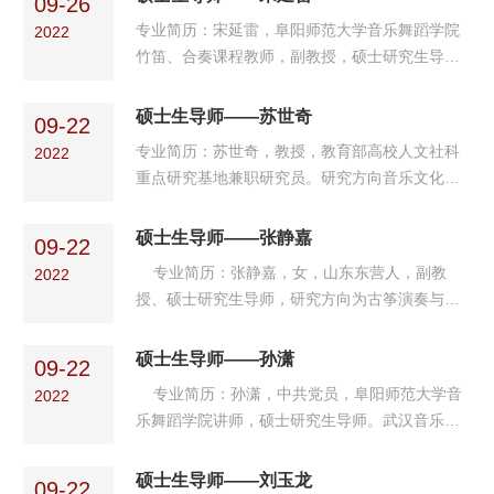
09-26
家。学术成果：主持安徽省教育厅人文社会科学
1.2019.8获第三届言子杯...
专业简历：宋延雷，阜阳师范大学音乐舞蹈学院
2022
重点研究项目《农村小学艺术教育资源整合研
竹笛、合奏课程教师，副教授，硕士研究生导
究》、安徽省高校人文社会科学研究项目《二夹
师。现为中国音乐家协会竹笛学会理事、中国民
弦田野考察研究》等五个省级重点科研项目和一
族管弦乐学会竹笛专业委员会理事、安徽省竹笛
硕士生导师——苏世奇
般项目；发表《情感与理智在器乐演奏中的融
09-22
学会副会长、江淮笛文化研究所副所长、音乐舞
合》、《二胡演奏声腔化的...
专业简历：苏世奇，教授，教育部高校人文社科
2022
蹈学院器乐教研室主任。阜阳市首批哲学社会科
重点研究基地兼职研究员。研究方向音乐文化
学专家。获奖情况：曾获得全国竹笛北京邀请赛
学、音乐批评学、音乐教育学。 学术成果：近
专业组银奖、安徽省第九届艺术节民族器乐调演
年来先后主持教育部高校人文社科基地项目、省
硕士生导师——张静嘉
竹笛第一名等荣誉。并多次获得阜阳师范大学“优
09-22
哲学社会科学重大项目、省艺术规划项目、省社
秀教师”、“优秀共...
专业简历：张静嘉，女，山东东营人，副教
2022
科联项目、教育厅高校人文社科项目等多级多类
授、硕士研究生导师，研究方向为古筝演奏与教
项目，相关研究获优秀鉴定等次；出版专著5部，
学。2003年毕业于北京师范大学艺术与传媒学
教材1部，在核心刊物发表教学、科研论文多篇，
院，现任教于阜阳师范大学音乐舞蹈学院。 学
硕士生导师——孙潇
间有文章被人大复印资料全文转载，相关研究成
09-22
术成果：主持和参与省部级社科课题5项，发表三
果获省级一、二、...
专业简历：孙潇，中共党员，阜阳师范大学音
2022
类文章二十余篇，主持和参与省级重点教研课题3
乐舞蹈学院讲师，硕士研究生导师。武汉音乐学
项。曾受邀担任中国音乐金钟奖古筝大赛安徽赛
院计算机作曲硕士，韩国东义大学作曲方向博
区评委、安徽省琼花杯古筝大赛等省级大赛评
士。主要研究方向为计算机音乐创作、作曲理论
硕士生导师——刘玉龙
委。在校担任古筝技法、合奏等多门课程的教学
09-22