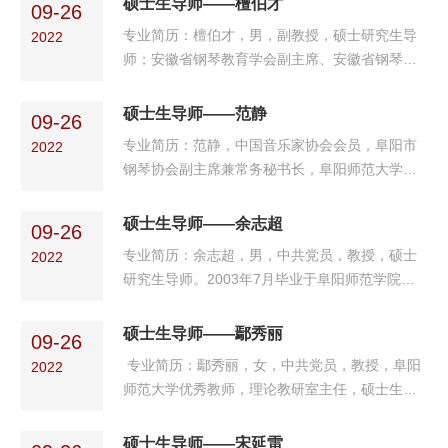
硕士生导师——檀伯才
培训专家库成员。学术成果：先后出版个人学术
09-26
有安徽省钢琴协会理事、阜阳钢琴协会副会长、
专著3部，发表专业学...
专业简历：檀伯才，男，副教授，硕士研究生导
2022
阜阳师范大学第一届学术委员会委员、阜阳市第
师；安徽省钢琴教育学会副主席、安徽省钢琴协
一届哲学社会科学专家等。学术成果：先后主持
会常务理事；安徽师范大学硕士；2010年于中央
和参与省部级社科类课题5项，出版专著1部，发
音乐学院进修，研究方向为钢琴演奏与教学、作
硕士生导师——范静
表二类文章3篇、三类文章10余篇，主持和参与
09-26
曲技术理论。学术成果：科研项目：1、主持安徽
教研课题4项。担任钢...
专业简历：范静，中国音乐家协会会员，阜阳市
2022
省高校人文社会科学研究重点项目“基于计算机音
钢琴协会副主席兼常务秘书长，阜阳师范大学音
乐制作的虚拟乐器音序技法研究”2、主持阜阳师
乐舞蹈学院副教授，硕士研究生导师。安徽省施
范学院人文社会科学研究项目“MIDI 音乐制作中
坦威钢琴工作室项目组督导兼艺术总监。毕业于
硕士生导师——余志超
虚拟乐器的音序技法研究”3、主持阜阳师范学院
09-26
安徽师范大学音乐学院，主修钢琴，师从于周晓
基础教育研究...
专业简历：余志超，男，中共党员，教授，硕士
2022
梅教授，分别获得学士学位、硕士研究生学位。
研究生导师。2003年7月毕业于阜阳师范学院音
2003年进修于中央音乐学院钢琴系，师从于李昕
乐系，获学士学位；2008年7月毕业于上海音乐
教授。2020年公派上海音乐学院访问学者。学术
学院获硕士学位；2011年9月至2012.7上海音乐
硕士生导师——鄢秀丽
成果：多次在国内外学术杂志，包括sci原刊、各
09-26
学院国内访问学者；现任阜阳师范大学音乐舞蹈
本科院校学报等等发...
专业简历：鄢秀丽，女，中共党员，教授，阜阳
2022
学院音乐表演系党支部书记、钢琴教研室主任。
师范大学优秀教师，理论教研室主任，硕士生导
学术成果：主持省级重点课题 1 项、市级课题 1
师，中国音乐家协会会员，安徽省哲学社会科学
项、校级课题 2 项、主持横向课题2项，出版著
规划项目评审专家，安徽省中小学艺术评审专
硕士生导师——宋延雷
作 3 部，发表学术论文 20 篇。获奖情况：