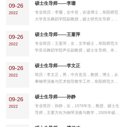
会员，安徽省音乐家协会声乐专业委员会会员，
硕士生导师——李珊
秀青年人才基金项目《黎英海古诗词艺术歌曲的
09-26
安徽省知联会会员，安徽省欧美同学会理事，阜
创作特征和演唱研究...
专业简历：李珊，女中音，在读博士，阜阳师范
2022
阳市政协委员，阜阳市欧美同学会会长。主要从
大学音乐舞蹈学院副教授，硕士研究生导师，毕
事声乐演唱与教学、意大利语语音教学和舞台实
业于俄罗斯国立师范大学音乐戏剧舞蹈学院，曾
践表演研究工作。学术成果：主持和参与“歌剧中
被学院授予优等生毕业证书及“优秀歌剧和音乐会
硕士生导师——王薏萍
女性角色的人物刻画探究—以莫扎特与普契尼歌
09-26
歌唱家”称号。圣彼得堡华人华侨协会会员，安徽
剧中的女高音为例...
专业简历：王薏萍，女，文学硕士，阜阳师范大
2022
省声乐专业委员会会员，安徽省欧美同学会会
学音乐舞蹈学院声乐副教授，硕士生导师。本科
员。主要从事声乐演唱教学、意大利语语音教学
毕业于安徽师范大学音乐学院，硕士毕业于云南
和歌剧重唱与合唱等教学与实践研究。学术成
艺术学院音乐学院。安徽省音乐家协会会员。主
硕士生导师——李文正
果：主持和参与“17-18世纪意大利古典艺术歌曲
09-26
要从事声乐演唱与教学及舞台表演研究工作。学
创作及演唱风格研究...
简历：李文正，男，中共党员，教授，博士，从
2022
术成果：主持安徽省人文社科重点项目、安徽省
事钢琴演奏与艺术指导教学工作，阜阳师范大学
教育规划项目等课题十余项，在《中国教育学
硕士研究生导师，教育部学位中心硕士学位论文
刊》、《淮南师范学院学报》等期刊上发表论文
评审委员会评审专家，教育部教育考试院全国艺
硕士生导师——孙静
10篇，出版个人专著《声乐与舞蹈艺术研究》。
09-26
术类专业省级统一考试评审专家库成员，教育部
获奖情况：获第38届意...
专业简历：孙静，女，1978年生，教授、硕士生
2022
全国本科毕业论文（设计）抽检专家库成员，教
导师，主要方向为钢琴演奏与教学，2005年硕士
育部青年骨干教师国内访问学者，安徽省中小学
毕业于北京师范大学艺术与传媒学院后，任教于
教师资格证面试专家库成员，安徽省中小学师资
阜阳师范大学音乐舞蹈学院至今。主要学术兼职