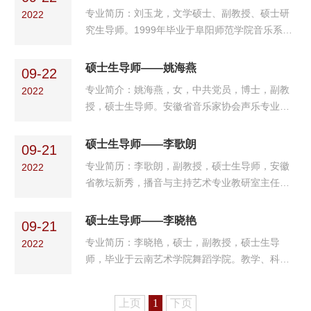
等。 学术成果：主持和参与安徽省人文社科重
工作，指导的学生荣...
专业简历：刘玉龙，文学硕士、副教授、硕士研
2022
点课题3项；主持和参与校级教科研课题多项；发
究生导师。1999年毕业于阜阳师范学院音乐系。
表计算机音乐创作、理论等相关学术论文十余
2010年毕业于福建师范大学音乐学院（声乐表演
篇；指导学生获安徽省第五届大学生艺术展演活
方向硕士）。主要从事声乐表演、声乐鉴赏、中
硕士生导师——姚海燕
动甲组三等奖、2022年安徽省高等学校师范生教
09-22
小学音乐教育教学等研究与教学工作。主讲课程
学技能竞赛一等奖等
专业简介：姚海燕，女，中共党员，博士，副教
2022
有《声乐》、《声乐教学艺术论》、《声乐鉴
授，硕士生导师。安徽省音乐家协会声乐专业会
赏》、《歌剧鉴赏》、《中小学音乐教材教法》
员，台湾铭传大学访问学者，长期从事声乐教学
等。校级教学团队负责人、阜阳师范大学教育集
与研究工作，承担教学、毕业论文和实习指导任
硕士生导师——李歌朗
团学科教学专家委员会委员。 学术成果：主持
09-21
务。学术成果：主持并参与安徽省教育厅课题、
和参与省部级课题十...
专业简历：李歌朗，副教授，硕士生导师，安徽
2022
安徽省社会科学创新发展研究课题多项，主持并
省教坛新秀，播音与主持艺术专业教研室主任，
参与教研课题多项，发表与本专业相关论文20余
阜阳市朗诵协会常务副会长，毕业于南京大学戏
篇，指导学生在2020年国际声乐公开赛中，获
剧专业。教学、科研简历：先后主持和参与科研
硕士生导师——李晓艳
得“二等奖”并获得优秀声乐导师奖；指导学生获
09-21
和教研项目10余项，阶段性成果显著；主持省级
得安徽省师范生技能...
专业简历：李晓艳，硕士，副教授，硕士生导
2022
质量工程项目、参与省级团队项目，省级一流学
师，毕业于云南艺术学院舞蹈学院。教学、科研
科团队成员；公开发表科研论文10余篇，出版学
简历：近年来先后主持安徽省社科规划项目1项，
术专著3部。科研、教研、创作成果获奖：1.话剧
贵州省教学质量工程项目1项，参与完成省部级科
作品《选择》、《追梦》、《我是一个兵》，分
上页
1
下页
研项目4项，荣获省级以上科研奖励2项，主编教