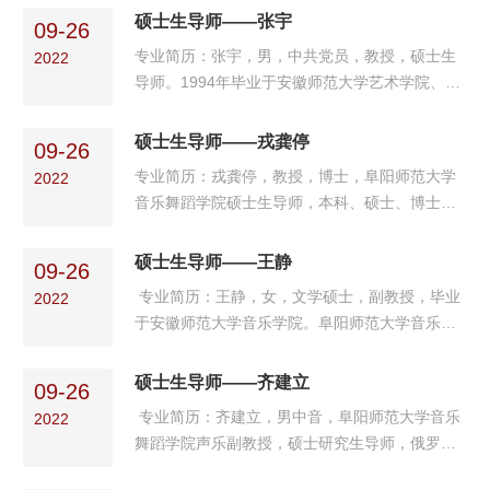
学硕士）。主要从事中国音乐史学、民族音乐学
硕士生导师——张宇
09-26
及音乐教育学等研究与教学工作。主讲课程有
专业简历：张宇，男，中共党员，教授，硕士生
2022
《中国音乐史》、《音乐教育理论基础》、《学
导师。1994年毕业于安徽师范大学艺术学院、
科教学论》等。 学术成果：在《中国音乐学》等
2004年毕业于河南大学艺术学院，获文学硕士学
国家级、省级期刊公开发表论文10余篇，主持与
位。中国艺术研究院、台湾铭传大学访问学者，
硕士生导师——戎龚停
参与省级、校级各类项目20余项，指导的学生多
09-26
长期从事音乐教学、研究与管理工作。研究方
次在长三角及安徽省师...
专业简历：戎龚停，教授，博士，阜阳师范大学
2022
向：音乐美学、社会文化人类学，主要从事《西
音乐舞蹈学院硕士生导师，本科、硕士、博士分
方音乐史》、《音乐美学》等课程的教学与研
别毕业于河南大学、山西大学、南京艺术学院。
究。学术成果：参编教材两部；主持参与省级重
全国艺术科学专家库成员、中国传统音乐学会会
硕士生导师——王静
点、省级等类别教科研课题十七项；发表二类、
09-26
员、中国文艺评论家协会会员、安徽省文艺评论
三类教科研学术论文二十余...
专业简历：王静，女，文学硕士，副教授，毕业
2022
家协会副主席、安徽省民歌研究会副会长、安徽
于安徽师范大学音乐学院。阜阳师范大学音乐舞
省花鼓灯艺术研究会理事。主要从事中国传统音
蹈学院音乐学科负责人，声乐教研室主任，硕士
乐、民族音乐学教学研究以及民族音乐作曲等工
生导师。从事声乐教学和研究工作，积极推进音
硕士生导师——齐建立
作。学术成果：科研、教研项目：1.主持完成安
09-26
乐教学和音乐研究工作，承担教学、毕业论文和
徽省教育厅人文社科...
专业简历：齐建立，男中音，阜阳师范大学音乐
2022
实习指导任务，培养了大批的音乐人才。学术成
舞蹈学院声乐副教授，硕士研究生导师，俄罗斯
果：主持安徽省人文社科项目《中国古诗词二十
国立师范大学在读博士，圣彼得堡华人华侨协会
世纪艺术歌曲演唱的美学意蕴》；主持安徽省优