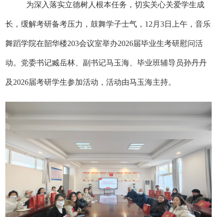
为深入落实立德树人根本任务，切实关心关爱学生成
长，缓解考研备考压力，鼓舞学子士气，
12
月
3
日
上午
，音乐
舞蹈学院
在韶华楼
203
会议室举办
2026
届毕业生考研慰问活
动。
党委
书记臧岳林、
副书记
马玉海、
毕业班辅导员
孙丹丹
及
2026
届考研学生参加活动，活动由马玉海主持。