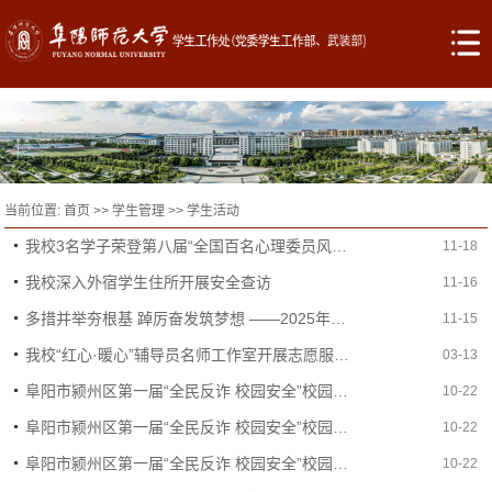
当前位置:
首页
>>
学生管理
>>
学生活动
我校3名学子荣登第八届“全国百名心理委员风采展”名单榜
11-18
我校深入外宿学生住所开展安全查访
11-16
多措并举夯根基 踔厉奋发筑梦想 ——2025年秋季学期大学生学风建设主题系列活动回顾
11-15
我校“红心·暖心”辅导员名师工作室开展志愿服务活动
03-13
阜阳市颍州区第一届“全民反诈 校园安全”校园反诈短视频大赛三等奖
10-22
阜阳市颍州区第一届“全民反诈 校园安全”校园反诈短视频大赛二等奖
10-22
阜阳市颍州区第一届“全民反诈 校园安全”校园反诈短视频大赛一等奖
10-22