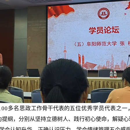
100多名思政
工作骨干代表的
五位优秀学员代表之一
受”为提纲，分别从坚持立德树人、践行初心使命
，
解疑心
学会认知升华
，
正确认识压力
、
学会情绪管理五个感