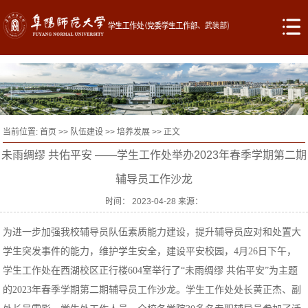
当前位置:
首页
>>
队伍建设
>>
培养发展
>> 正文
未雨绸缪 共佑平安 ——学生工作处举办2023年春季学期第二期
辅导员工作沙龙
时间： 2023-04-28 来源：
为进一步加强我校辅导员队伍素质能力建设，提升辅导员应对和处置大
学生突发事件的能力，维护学生安全，建设平安校园，
4月26日下午，
学生工作处在西湖校区正行楼604室举行了“未雨绸缪 共佑平安”为主题
的2023年春季学期第二期辅导员工作沙龙。学生工作处处长黄正杰、副