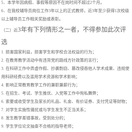
5．本学年因病假、事假等原因不在岗时间不超过2个月。
6．在我校辅导员岗位工作3年以上的正式教师，近3年至少获得1次校级
以上辅导员工作相关奖励或表彰。
3年有下列情形之一者，不得参加此次评
（二）近
选
1. 损害国家利益，损害学生和学校合法权益的行为；
2. 在教育教学活动中有违背党的路线方针政策的言行；
3. 在科研工作中弄虚作假、抄袭剽窃、篡改侵吞他人学术成果、违规使
用科研经费以及滥用学术资源和学术影响；
4. 影响正常教育教学工作的兼职兼薪行为；
5. 在招生、考试、学生推优、入党等工作中徇私舞弊；
6. 索要或收受学生及家长的礼品、礼金、有价证券、支付凭证等财物；
7. 对学生实施性骚扰或与学生发生不正当关系；
8. 发生教学差错事故，受到处分的；
9. 学生学位论文抽查不合格的指导老师；