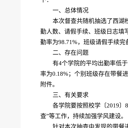
一、总体情况
本次督查共随机抽选了西湖
勤人数、请假手续、班级日志填
勤率为
9
8
.
71
%，班级请假手续完
二、存在问题
有
4
个学院的平均出勤率低于
率为
0
.1
8
%
；个别班级存在
带餐
附件。
三、有关要求
各学院要按照校学〔
2019
查
”等
工作
，持续加强学风建设
。
针
对本次抽查中发现的
带餐