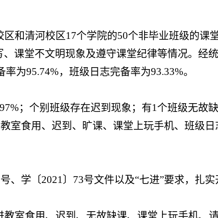
校区和清河校区
17个学院的
5
0
个非毕业班级的课
写、课堂不文明现象及遵守课堂纪律等情况。经
备率为
95
.
74
%
，班级日志完备率为
93
.
33
%
。
9
7
%
；个别班级存在迟到现象；有
1
个班级无故
进教室食用
、
迟到、旷课、课堂上
玩手机
、
班级日
〕8号、学〔2021〕73号文件以及“七进”要求，扎实
进教室食用
、
迟到、无故缺课、课堂上玩手机、