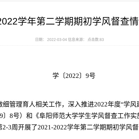
1-2022学年第二学期期初学风督查
日期： 2022-03-04 信息来源： 点击数:
83
学〔
2022〕9号
做细管理育人相关工作，
深入
推进
2022
年度“学风
9
〕
8
号
）和《阜阳师范大学学生学风督查工作实
第
2-3
周开展了
2021-2022
学年第
二
学期
期初
学风督