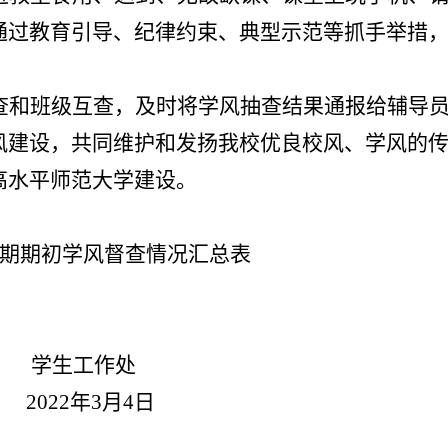
通过教育引导、纪律约束、典型示范等抓手举措
查和班级互查
，
及时将学风抽查结果通报给辅导
风建设，共同维护和发扬我校优良校风、学风的
高水平师范大学建设
。
期
期初
学风督查情况汇总表
作处
2
2
年
3
月
4
日