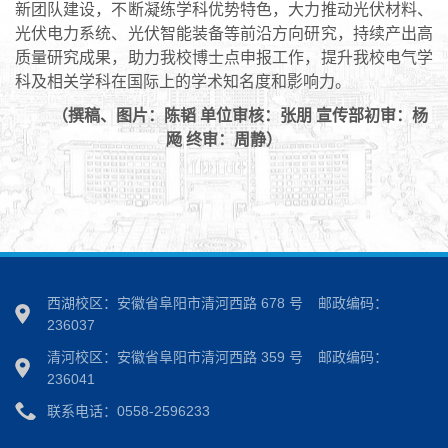
新团队建设，不断凝练学科优势特色，大力推动光伏材料、
光伏电力系统、光伏智能装备等前沿方向研究，持续产出高
质量研究成果，助力我校博士点申报工作，提升我校电气学
科及相关学科在国际上的学术知名度和影响力。
（撰稿、图片：陈韬 单位审核：张朋 宣传部初审：杨
飏 终审：周静）
西湖校区：安徽省阜阳市清河西路 678 号
邮政编码：
236037
清河校区：安徽省阜阳市清河西路 359 号
邮政编码：
236041
联系电话：0558-2596233