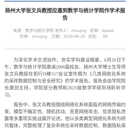
扬州大学张文兵教授应邀到数学与统计学院作学术报
告
来源：数学与统计学院
发布人：zhoujing
初审：liqiaoli
终审：zhoujing
日期：2026-06-28
浏览：
88
为深化学术交流协作、夯实学科建设根基，6月26日下
午，数学与统计学院邀请2006届校友、扬州大学博士生导师
张文兵教授在躬行D楼517会议室作题为《几类网络化系统
的采样数据控制与安全研究》的学术报告。报告会由学院院
长唐剑主持，学院部分教师和2025级数学学硕到场聆听学
习。
报告中，张文兵教授围绕网络化系统面临的网络传输约
束、模型不确定性、随机扰动、恶意网络攻击、信息隐私泄
露等多重现实挑战展开论述。他以多类典型网络化系统为研
究载体，完整梳理了复杂系统在采样数据控制、数据隐私保