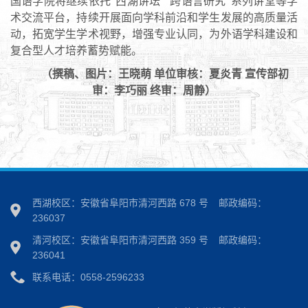
国语学院将继续依托“西湖讲坛”“跨语言研究”系列讲堂等学
术交流平台，持续开展面向学科前沿和学生发展的高质量活
动，拓宽学生学术视野，增强专业认同，为外语学科建设和
复合型人才培养蓄势赋能。
（撰稿、图片：王晓萌 单位审核：夏炎青 宣传部初
审：李巧丽 终审：周静）
西湖校区：安徽省阜阳市清河西路 678 号
邮政编码：
236037
清河校区：安徽省阜阳市清河西路 359 号
邮政编码：
236041
联系电话：0558-2596233