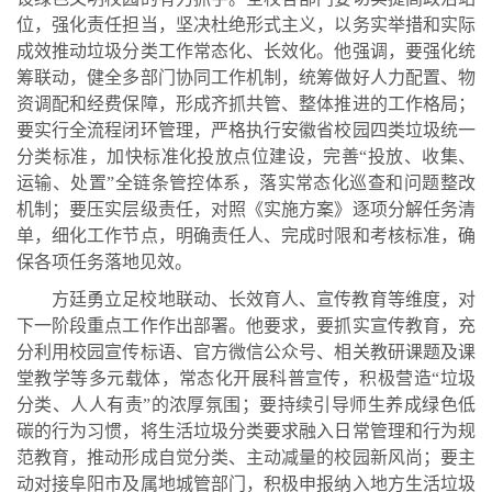
位，强化责任担当，坚决杜绝形式主义，以务实举措和实际
成效推动垃圾分类工作常态化、长效化。他强调，要强化统
筹联动，健全多部门协同工作机制，统筹做好人力配置、物
资调配和经费保障，形成齐抓共管、整体推进的工作格局；
要实行全流程闭环管理，严格执行安徽省校园四类垃圾统一
分类标准，加快标准化投放点位建设，完善“投放、收集、
运输、处置”全链条管控体系，落实常态化巡查和问题整改
机制；要压实层级责任，对照《实施方案》逐项分解任务清
单，细化工作节点，明确责任人、完成时限和考核标准，确
保各项任务落地见效。
方廷勇立足校地联动、长效育人、宣传教育等维度，对
下一阶段重点工作作出部署。他要求，要抓实宣传教育，充
分利用校园宣传标语、官方微信公众号、相关教研课题及课
堂教学等多元载体，常态化开展科普宣传，积极营造“垃圾
分类、人人有责”的浓厚氛围；要持续引导师生养成绿色低
碳的行为习惯，将生活垃圾分类要求融入日常管理和行为规
范教育，推动形成自觉分类、主动减量的校园新风尚；要主
动对接阜阳市及属地城管部门，积极申报纳入地方生活垃圾