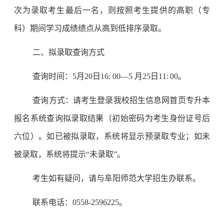
次为录取考生最后一名，则按照考生提供的高职（专
科）期间学习成绩绩点
从高到低排序录取
。
二、拟录取查询方式
查询时间：5月
20
日
16
:
0
0
—
5 月
25日
1
1
:
00。
查询方式：请考生登录我校招生信息网首页专升本
报名系统查询拟录取结果（初始密码为考生身份证号后
六位）。如已被
拟
录取，系统将显示
预
录取专业；如未
被录取，系统将提示“未录取”。
考生如有疑问，请与阜阳师范大学招生办联系。
联系电话：0558-2596225。